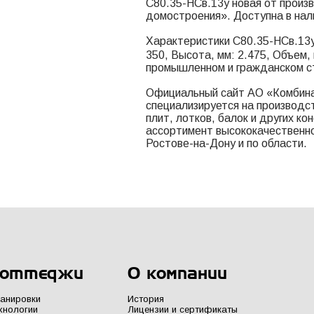
С80.35-НСв.13у новая от произ
домостроения». Доступна в нал
Характеристики С80.35-НСв.13у:
350, Высота, мм: 2.475, Объем,
промышленном и гражданском с
Официальный сайт АО «Комбина
специализируется на производс
плит, лотков, балок и других к
ассортимент высококачественно
Ростове-на-Дону и по области.
оттеджи
О компании
анировки
История
хнологии
Лицензии и сертификаты