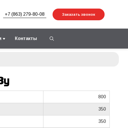
+7 (863) 279-80-08
Заказать звонок
и
Контакты
3у
800
350
350