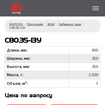
KKPD.RU
Продукция
ЖБИ
Забивные сваи
С80.35-13У
С80.35-13У
Длина, мм:
800
Ширина, мм:
350
Высота, мм:
350
Масса, т:
2.500
3
1
Объем, м
:
Цена по запросу