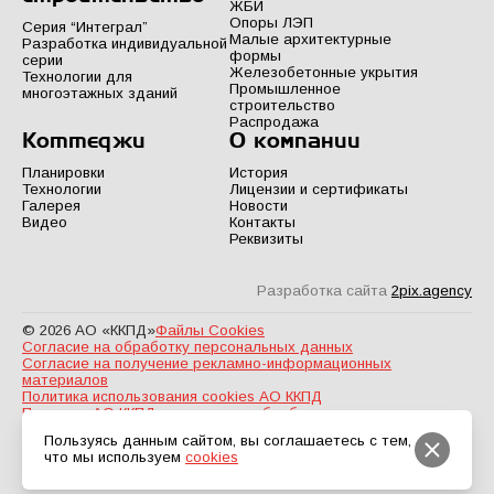
ЖБИ
Опоры ЛЭП
Серия “Интеграл”
Малые архитектурные
Разработка индивидуальной
формы
серии
Железобетонные укрытия
Технологии для
Промышленное
многоэтажных зданий
строительство
Распродажа
Коттеджи
О компании
Планировки
История
Технологии
Лицензии и сертификаты
Галерея
Новости
Видео
Контакты
Реквизиты
Разработка сайта
2pix.agency
© 2026 АО «ККПД»
Файлы Cookies
Согласие на обработку персональных данных
Согласие на получение рекламно-информационных
материалов
Политика использования cookies АО ККПД
Политика АО ККПД в отношении обработки персональных
данных
Пользуясь данным сайтом, вы соглашаетесь с тем,
что мы используем
cookies