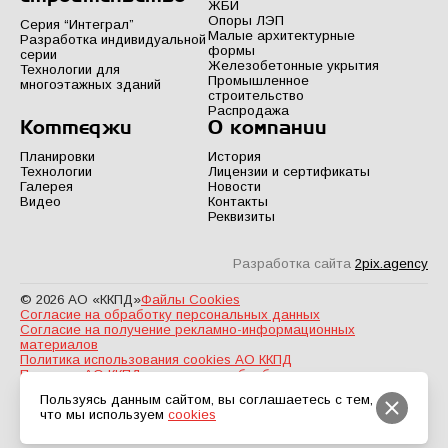
ЖБИ
Опоры ЛЭП
Серия “Интеграл”
Малые архитектурные
Разработка индивидуальной
формы
серии
Железобетонные укрытия
Технологии для
Промышленное
многоэтажных зданий
строительство
Распродажа
Коттеджи
О компании
Планировки
История
Технологии
Лицензии и сертификаты
Галерея
Новости
Видео
Контакты
Реквизиты
Разработка сайта
2pix.agency
© 2026 АО «ККПД»
Файлы Cookies
Согласие на обработку персональных данных
Согласие на получение рекламно-информационных
материалов
Политика использования cookies АО ККПД
Политика АО ККПД в отношении обработки персональных
данных
Пользуясь данным сайтом, вы соглашаетесь с тем,
что мы используем
cookies