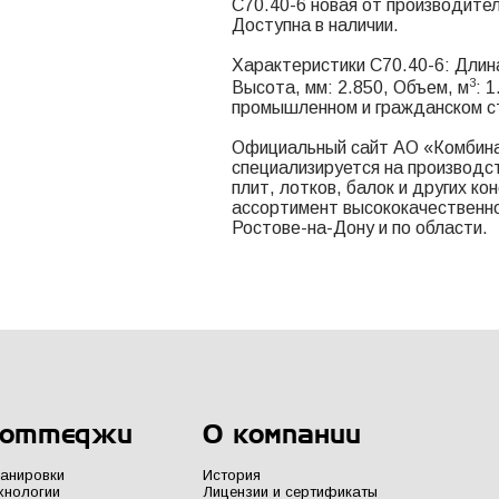
С70.40-6 новая от производите
Доступна в наличии.
Характеристики С70.40-6: Длина
3
Высота, мм: 2.850, Объем, м
: 
промышленном и гражданском с
Официальный сайт АО «Комбина
специализируется на производс
плит, лотков, балок и других к
ассортимент высококачественно
Ростове-на-Дону и по области.
оттеджи
О компании
анировки
История
хнологии
Лицензии и сертификаты