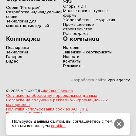
ЖБИ
Опоры ЛЭП
Серия “Интеграл”
Малые архитектурные
Разработка индивидуальной
формы
серии
Железобетонные укрытия
Технологии для
Промышленное
многоэтажных зданий
строительство
Распродажа
Коттеджи
О компании
Планировки
История
Технологии
Лицензии и сертификаты
Галерея
Новости
Видео
Контакты
Реквизиты
Разработка сайта
2pix.agency
© 2026 АО «ККПД»
Файлы Cookies
Согласие на обработку персональных данных
Согласие на получение рекламно-информационных
материалов
Политика использования cookies АО ККПД
Политика АО ККПД в отношении обработки персональных
данных
Пользуясь данным сайтом, вы соглашаетесь с тем,
что мы используем
cookies