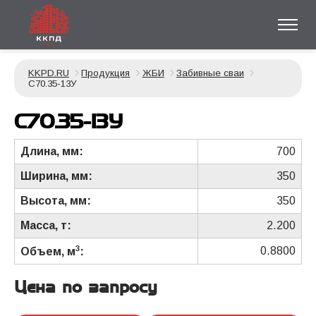
KKPD.RU
Продукция
ЖБИ
Забивные сваи
С70.35-13У
С70.35-13У
Длина, мм:
700
Ширина, мм:
350
Высота, мм:
350
Масса, т:
2.200
3
0.8800
Объем, м
:
Цена по запросу