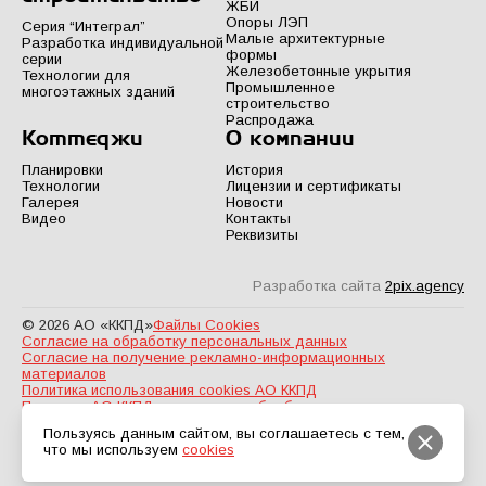
ЖБИ
Опоры ЛЭП
Серия “Интеграл”
Малые архитектурные
Разработка индивидуальной
формы
серии
Железобетонные укрытия
Технологии для
Промышленное
многоэтажных зданий
строительство
Распродажа
Коттеджи
О компании
Планировки
История
Технологии
Лицензии и сертификаты
Галерея
Новости
Видео
Контакты
Реквизиты
Разработка сайта
2pix.agency
© 2026 АО «ККПД»
Файлы Cookies
Согласие на обработку персональных данных
Согласие на получение рекламно-информационных
материалов
Политика использования cookies АО ККПД
Политика АО ККПД в отношении обработки персональных
данных
Пользуясь данным сайтом, вы соглашаетесь с тем,
что мы используем
cookies