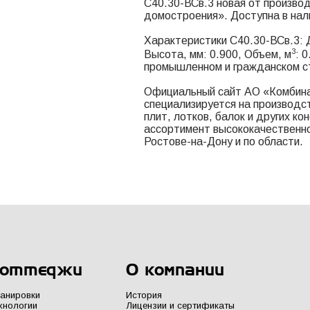
С40.30-ВСв.3 новая от произво
домостроения». Доступна в нал
Характеристики С40.30-ВСв.3: Д
3
Высота, мм: 0.900, Объем, м
: 
промышленном и гражданском с
Официальный сайт АО «Комбина
специализируется на производс
плит, лотков, балок и других к
ассортимент высококачественно
Ростове-на-Дону и по области.
оттеджи
О компании
анировки
История
хнологии
Лицензии и сертификаты