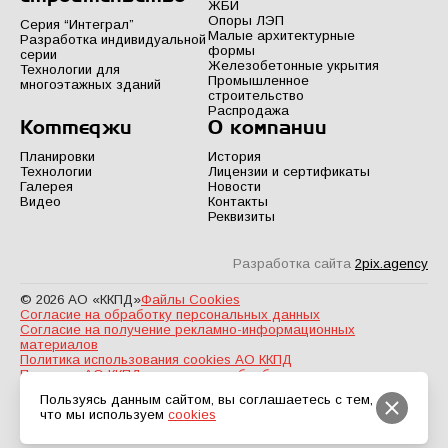
ЖБИ
Опоры ЛЭП
Серия “Интеграл”
Малые архитектурные
Разработка индивидуальной
формы
серии
Железобетонные укрытия
Технологии для
Промышленное
многоэтажных зданий
строительство
Распродажа
Коттеджи
О компании
Планировки
История
Технологии
Лицензии и сертификаты
Галерея
Новости
Видео
Контакты
Реквизиты
Разработка сайта
2pix.agency
© 2026 АО «ККПД»
Файлы Cookies
Согласие на обработку персональных данных
Согласие на получение рекламно-информационных
материалов
Политика использования cookies АО ККПД
Политика АО ККПД в отношении обработки персональных
данных
Пользуясь данным сайтом, вы соглашаетесь с тем,
что мы используем
cookies