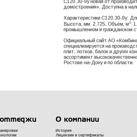
С120.30-9у новая от производи
домостроения». Доступна в нал
Характеристики С120.30-9у: Дли
3
Высота, мм: 2.725, Объем, м
: 
промышленном и гражданском с
Официальный сайт АО «Комбина
специализируется на производс
плит, лотков, балок и других к
ассортимент высококачественно
Ростове-на-Дону и по области.
оттеджи
О компании
анировки
История
хнологии
Лицензии и сертификаты