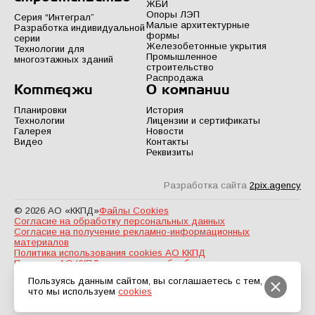
ЖБИ
Опоры ЛЭП
Серия “Интеграл”
Малые архитектурные
Разработка индивидуальной
формы
серии
Железобетонные укрытия
Технологии для
Промышленное
многоэтажных зданий
строительство
Распродажа
Коттеджи
О компании
Планировки
История
Технологии
Лицензии и сертификаты
Галерея
Новости
Видео
Контакты
Реквизиты
Разработка сайта
2pix.agency
© 2026 АО «ККПД»
Файлы Cookies
Согласие на обработку персональных данных
Согласие на получение рекламно-информационных
материалов
Политика использования cookies АО ККПД
Политика АО ККПД в отношении обработки персональных
данных
Пользуясь данным сайтом, вы соглашаетесь с тем,
что мы используем
cookies