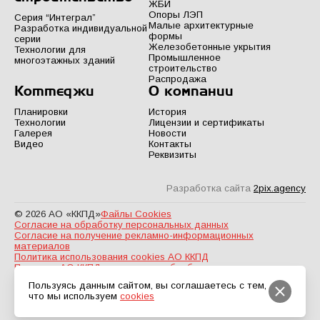
ЖБИ
Опоры ЛЭП
Серия “Интеграл”
Малые архитектурные
Разработка индивидуальной
формы
серии
Железобетонные укрытия
Технологии для
Промышленное
многоэтажных зданий
строительство
Распродажа
Коттеджи
О компании
Планировки
История
Технологии
Лицензии и сертификаты
Галерея
Новости
Видео
Контакты
Реквизиты
Разработка сайта
2pix.agency
© 2026 АО «ККПД»
Файлы Cookies
Согласие на обработку персональных данных
Согласие на получение рекламно-информационных
материалов
Политика использования cookies АО ККПД
Политика АО ККПД в отношении обработки персональных
данных
Пользуясь данным сайтом, вы соглашаетесь с тем,
что мы используем
cookies