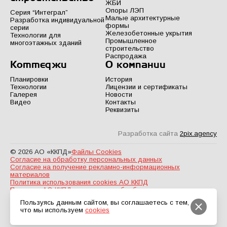
ЖБИ
Опоры ЛЭП
Серия “Интеграл”
Малые архитектурные
Разработка индивидуальной
формы
серии
Железобетонные укрытия
Технологии для
Промышленное
многоэтажных зданий
строительство
Распродажа
Коттеджи
О компании
Планировки
История
Технологии
Лицензии и сертификаты
Галерея
Новости
Видео
Контакты
Реквизиты
Разработка сайта
2pix.agency
© 2026 АО «ККПД»
Файлы Cookies
Согласие на обработку персональных данных
Согласие на получение рекламно-информационных
материалов
Политика использования cookies АО ККПД
Политика АО ККПД в отношении обработки персональных
данных
Пользуясь данным сайтом, вы соглашаетесь с тем,
что мы используем
cookies