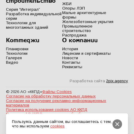
строительство
ЖБИ
Опоры ЛЭП
Серия “Интеграл”
Малые архитектурные
Разработка индивидуальной
формы
серии
Железобетонные укрытия
Технологии для
Промышленное
многоэтажных зданий
строительство
Распродажа
Коттеджи
О компании
Планировки
История
Технологии
Лицензии и сертификаты
Галерея
Новости
Видео
Контакты
Реквизиты
Разработка сайта
2pix.agency
© 2026 АО «ККПД»
Файлы Cookies
Согласие на обработку персональных данных
Согласие на получение рекламно-информационных
материалов
Политика использования cookies АО ККПД
Политика АО ККПД в отношении обработки персональных
данных
Пользуясь данным сайтом, вы соглашаетесь с тем,
что мы используем
cookies