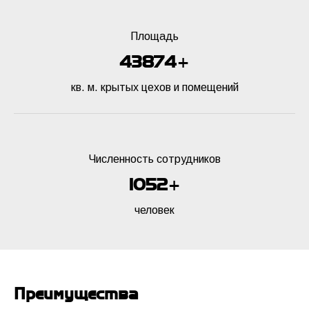
Площадь
47770
50000
+
кв. м. крытых цехов и помещений
Численность сотрудников
1146
1200
+
человек
Преимущества